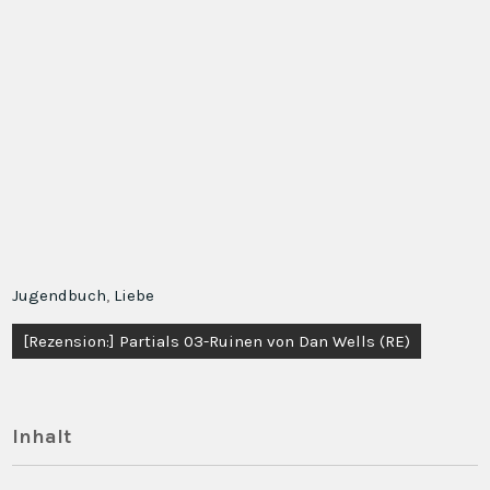
Jugendbuch
,
Liebe
Beitragsnavigation
[Rezension:] Partials 03-Ruinen von Dan Wells (RE)
Inhalt