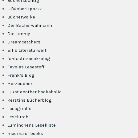
Büchersüchtig
….Büchertippzzz….
Bücherwolke
Der Bücherwahnsinn
Die Jimmy
Dreamcatchers
Ellis Literaturwelt
fantastic-book-blog
Favolas Lesestoff
Frank’s Blog
Herzbücher
…just another bookaholic…
Kerstins Bücherblog
Lesegiraffe
Leselurch
Luminchens Lesekiste
medina of books