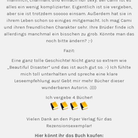
männlich, charmant und einfach nur sexy. Bei Cami ist es
alles ein wenig komplizierter. Eigentlich ist sie vergeben,
aber sie ist trotzdem sooooo einsam. Außerdem hat sie in
ihrem Leben schon so einiges mitgemacht. Ich mag Cami
und ihren freundlichen Charakter sehr. Ihre Brüder finde ich
allerdings manchmal ein bisschen zu grob. Könnte man das
noch bitte ändern? ;-)
Fazit:
Eine ganz tolle Geschichte! Nicht ganz so extrem wie
„Beautiful Disaster“ und das ist auch gut so. :-) Ich fühlte
mich toll unterhalten und spreche eine klare
Leseempfehlung aus! Gebt mir mehr Bücher dieser
wunderbaren Autorin. :))))
Ich vergebe 4 Bücher!
Vielen Dank an den Piper Verlag für das
Rezensionsexemplar!
Hier könnt ihr das Buch kaufen: