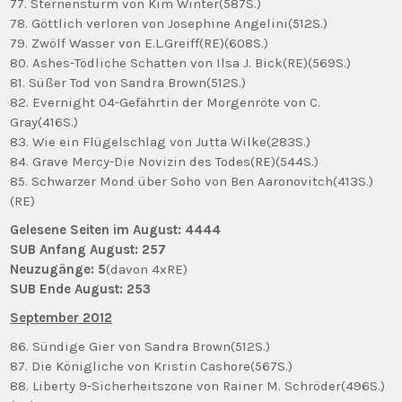
77. Sternensturm von Kim Winter(587S.)
78. Göttlich verloren von Josephine Angelini(512S.)
79. Zwölf Wasser von E.L.Greiff(RE)(608S.)
80. Ashes-Tödliche Schatten von Ilsa J. Bick(RE)(569S.)
81. Süßer Tod von Sandra Brown(512S.)
82. Evernight 04-Gefährtin der Morgenröte von C.
Gray(416S.)
83. Wie ein Flügelschlag von Jutta Wilke(283S.)
84. Grave Mercy-Die Novizin des Todes(RE)(544S.)
85. Schwarzer Mond über Soho von Ben Aaronovitch(413S.)
(RE)
Gelesene Seiten im August: 4444
SUB Anfang August: 257
Neuzugänge: 5
(davon 4xRE)
SUB Ende August: 253
September 2012
86. Sündige Gier von Sandra Brown(512S.)
87. Die Königliche von Kristin Cashore(567S.)
88. Liberty 9-Sicherheitszone von Rainer M. Schröder(496S.)