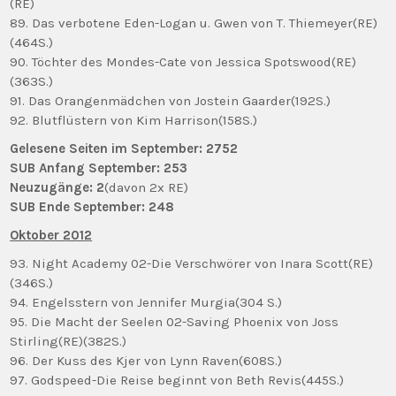
(RE)
89. Das verbotene Eden-Logan u. Gwen von T. Thiemeyer(RE)
(464S.)
90. Töchter des Mondes-Cate von Jessica Spotswood(RE)
(363S.)
91. Das Orangenmädchen von Jostein Gaarder(192S.)
92. Blutflüstern von Kim Harrison(158S.)
Gelesene Seiten im September: 2752
SUB Anfang September: 253
Neuzugänge: 2
(davon 2x RE)
SUB Ende September: 248
Oktober 2012
93. Night Academy 02-Die Verschwörer von Inara Scott(RE)
(346S.)
94. Engelsstern von Jennifer Murgia(304 S.)
95. Die Macht der Seelen 02-Saving Phoenix von Joss
Stirling(RE)(382S.)
96. Der Kuss des Kjer von Lynn Raven(608S.)
97. Godspeed-Die Reise beginnt von Beth Revis(445S.)