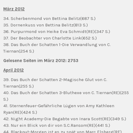
März 2012
34. Scherbenmond von Bettina Belitz(687 S.)
35. Dornenkuss von Bettina Belitz(813 S.)
36. Purpurmond von Heike Eva Schmidt(RE)(347 S.)
37. Der Beobachter von Charlotte Link(652 S.)
38. Das Buch der Schatten 1-Die Verwandlung von C.
Tiernan(254 S.)
Gelesene Seiten im März 2012: 2753
April 2012
39. Das Buch der Schatten 2-Magische Glut von C.
Tiernan(255 S.)
40. Das Buch der Schatten 3-Bluthexe von C. Tiernan(RE)(255
S.)
41. Sternenfeuer-Gefährliche Lügen von Amy Kathleen
Ryan(RE)(424 S.)
42. Night Academy-Die Begabte von Inara Scott(RE)(349 S.)
43. Nur ein Blick von dir von S.C.Ransom(RE)(441 S.)
44. Blackout-Morgen ist es zu spät von Marc Elsberg(RE)