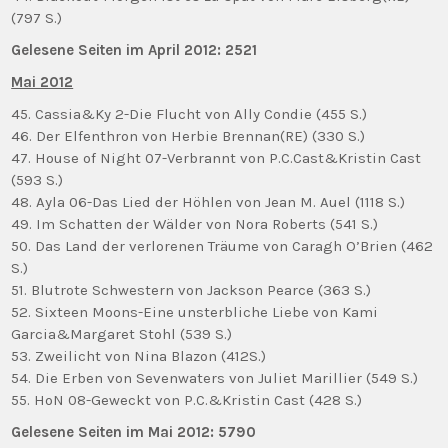
(797 S.)
Gelesene Seiten im April 2012: 2521
Mai 2012
45. Cassia&Ky 2-Die Flucht von Ally Condie (455 S.)
46. Der Elfenthron von Herbie Brennan(RE) (330 S.)
47. House of Night 07-Verbrannt von P.C.Cast&Kristin Cast
(593 S.)
48. Ayla 06-Das Lied der Höhlen von Jean M. Auel (1118 S.)
49. Im Schatten der Wälder von Nora Roberts (541 S.)
50. Das Land der verlorenen Träume von Caragh O’Brien (462
S.)
51. Blutrote Schwestern von Jackson Pearce (363 S.)
52. Sixteen Moons-Eine unsterbliche Liebe von Kami
Garcia&Margaret Stohl (539 S.)
53. Zweilicht von Nina Blazon (412S.)
54. Die Erben von Sevenwaters von Juliet Marillier (549 S.)
55. HoN 08-Geweckt von P.C.&Kristin Cast (428 S.)
Gelesene Seiten im Mai 2012: 5790