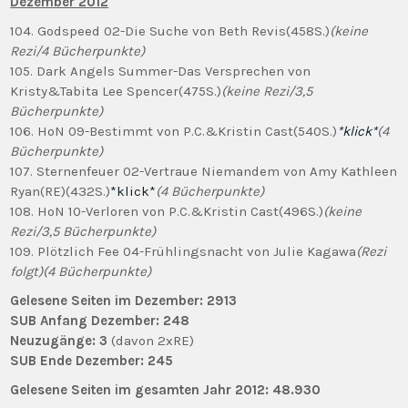
Dezember 2012
104. Godspeed 02-Die Suche von Beth Revis(458S.)
(keine
Rezi/4 Bücherpunkte)
105. Dark Angels Summer-Das Versprechen von
Kristy&Tabita Lee Spencer(475S.)
(keine Rezi/3,5
Bücherpunkte)
106. HoN 09-Bestimmt von P.C.&Kristin Cast(540S.)
*klick*
(4
Bücherpunkte)
107. Sternenfeuer 02-Vertraue Niemandem von Amy Kathleen
Ryan(RE)(432S.)
*klick*
(4 Bücherpunkte)
108. HoN 10-Verloren von P.C.&Kristin Cast(496S.)
(keine
Rezi/3,5 Bücherpunkte)
109. Plötzlich Fee 04-Frühlingsnacht von Julie Kagawa
(Rezi
folgt)(4 Bücherpunkte)
Gelesene Seiten im Dezember: 2913
SUB Anfang Dezember: 248
Neuzugänge: 3
(davon 2xRE)
SUB Ende Dezember: 245
Gelesene Seiten im gesamten Jahr 2012: 48.930