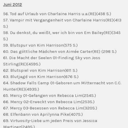
Juni 2012
56. Tod auf Urlaub von Charlaine Harris u.a.(RE)(458 S.)
57. Vampir mit Vergangenheit von Charlaine Harris(RE)(413
S.)
58. Du denkst, du weißt, wer ich bin von Em Bailey(RE)(345
S.)
59. Blutspur von Kim Harrison(575 S.)
60. Das göttliche Mädchen von Aimée Carter(RE) (298 S.)
61. Die Macht der Seelen 01-Finding Sky von Joss
Stirling(RE)(459S.)
62. Blutspiel von Kim Harrison(611 S.)
63. Blutjagd von Kim Harrison(676 S.)
64. Shadow Falls Camp 01-Geboren um Mitternacht von C.C.
Hunter(RE)(493S.)
65. Mercy 01-Gefangen von Rebecca Lim(254S.)
66. Mercy 02-Erweckt von Rebecca Lim(253S.)
67. Mercy 03-Besessen von Rebecca Lim(320S.)
68. Elfenbann von Aprilynna Pike(407S.)
69. Virtuosity-Liebe um jeden Preis von Jessica
Martinez(249S.)