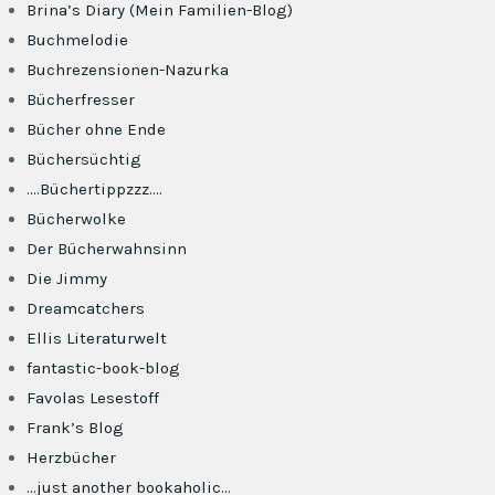
Brina’s Diary (Mein Familien-Blog)
Buchmelodie
Buchrezensionen-Nazurka
Bücherfresser
Bücher ohne Ende
Büchersüchtig
….Büchertippzzz….
Bücherwolke
Der Bücherwahnsinn
Die Jimmy
Dreamcatchers
Ellis Literaturwelt
fantastic-book-blog
Favolas Lesestoff
Frank’s Blog
Herzbücher
…just another bookaholic…