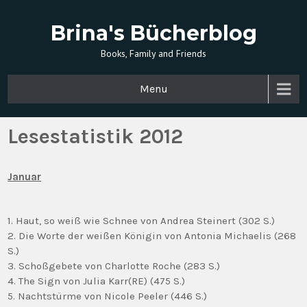
Brina's Bücherblog
Books, Family and Friends
Menu
Lesestatistik 2012
Januar
1. Haut, so weiß wie Schnee von Andrea Steinert (302 S.)
2. Die Worte der weißen Königin von Antonia Michaelis (268
S.)
3. Schoßgebete von Charlotte Roche (283 S.)
4. The Sign von Julia Karr(RE) (475 S.)
5. Nachtstürme von Nicole Peeler (446 S.)