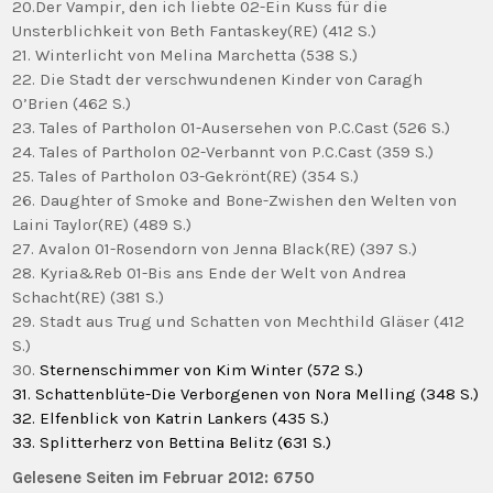
20.Der Vampir, den ich liebte 02-Ein Kuss für die
Unsterblichkeit von Beth Fantaskey(RE) (412 S.)
21. Winterlicht von Melina Marchetta (538 S.)
22. Die Stadt der verschwundenen Kinder von Caragh
O’Brien (462 S.)
23. Tales of Partholon 01-Ausersehen von P.C.Cast (526 S.)
24. Tales of Partholon 02-Verbannt von P.C.Cast (359 S.)
25. Tales of Partholon 03-Gekrönt(RE) (354 S.)
26. Daughter of Smoke and Bone-Zwishen den Welten von
Laini Taylor(RE) (489 S.)
27. Avalon 01-Rosendorn von Jenna Black(RE) (397 S.)
28. Kyria&Reb 01-Bis ans Ende der Welt von Andrea
Schacht(RE) (381 S.)
29. Stadt aus Trug und Schatten von Mechthild Gläser (412
S.)
30.
Sternenschimmer von Kim Winter (572 S.)
31.
Schattenblüte-Die Verborgenen von Nora Melling (348 S.)
32.
Elfenblick von Katrin Lankers (435 S.)
33. Splitterherz von Bettina Belitz (631 S.)
Gelesene Seiten im Februar 2012: 6750