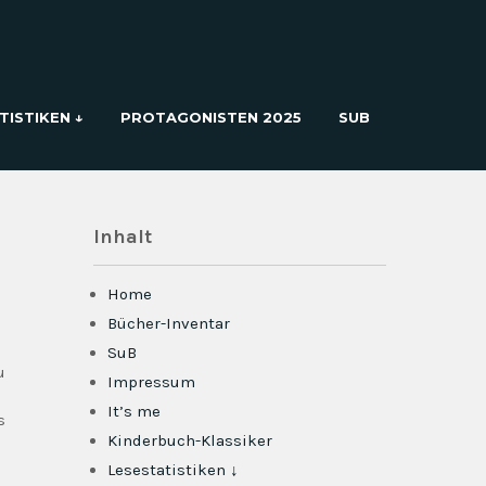
TISTIKEN ↓
PROTAGONISTEN 2025
SUB
Inhalt
Home
Bücher-Inventar
SuB
u
Impressum
It’s me
s
Kinderbuch-Klassiker
Lesestatistiken ↓