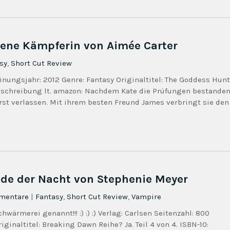
mene Kämpferin von Aimée Carter
sy
,
Short Cut Review
inungsjahr: 2012 Genre: Fantasy Originaltitel: The Goddess Hunt
beschreibung lt. amazon: Nachdem Kate die Prüfungen bestande
st verlassen. Mit ihrem besten Freund James verbringt sie den
nde der Nacht von Stephenie Meyer
mentare
|
Fantasy
,
Short Cut Review
,
Vampire
ärmerei genannt!!! :) :) :) Verlag: Carlsen Seitenzahl: 800
inaltitel: Breaking Dawn Reihe? Ja. Teil 4 von 4. ISBN-10: