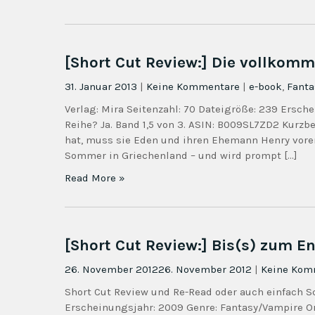
[Short Cut Review:] Die vollkom
31. Januar 2013
|
Keine Kommentare
|
e-book
,
Fanta
Verlag: Mira Seitenzahl: 70 Dateigröße: 239 Ersche
Reihe? Ja. Band 1,5 von 3. ASIN: B009SL7ZD2 Kurz
hat, muss sie Eden und ihren Ehemann Henry vorer
Sommer in Griechenland – und wird prompt […]
Read More »
[Short Cut Review:] Bis(s) zum E
26. November 2012
26. November 2012
|
Keine Kom
Short Cut Review und Re-Read oder auch einfach Schw
Erscheinungsjahr: 2009 Genre: Fantasy/Vampire Orig