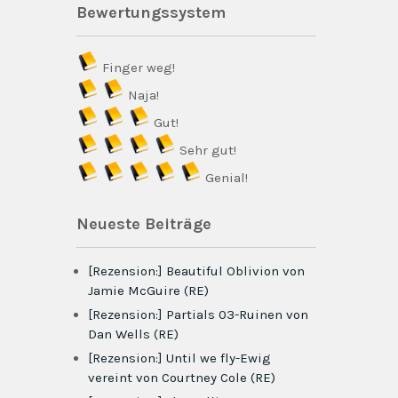
Bewertungssystem
Finger weg!
Naja!
Gut!
Sehr gut!
Genial!
Neueste Beiträge
[Rezension:] Beautiful Oblivion von
Jamie McGuire (RE)
[Rezension:] Partials 03-Ruinen von
Dan Wells (RE)
[Rezension:] Until we fly-Ewig
vereint von Courtney Cole (RE)