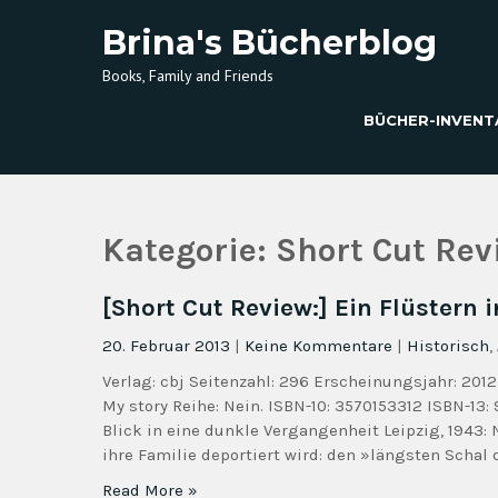
Brina's Bücherblog
Books, Family and Friends
BÜCHER-INVENT
Kategorie:
Short Cut Rev
[Short Cut Review:] Ein Flüstern
20. Februar 2013
|
Keine Kommentare
|
Historisch
,
Verlag: cbj Seitenzahl: 296 Erscheinungsjahr: 201
My story Reihe: Nein. ISBN-10: 3570153312 ISBN-13
Blick in eine dunkle Vergangenheit Leipzig, 1943: 
ihre Familie deportiert wird: den »längsten Schal d
Read More »