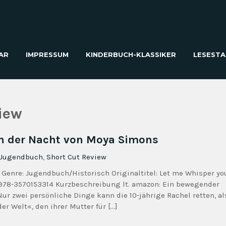
AR
IMPRESSUM
KINDERBUCH-KLASSIKER
LESESTA
iew
 in der Nacht von Moya Simons
Jugendbuch
,
Short Cut Review
2 Genre: Jugendbuch/Historisch Originaltitel: Let me Whisper yo
: 978-3570153314 Kurzbeschreibung lt. amazon: Ein bewegender
Nur zwei persönliche Dinge kann die 10-jährige Rachel retten, al
er Welt«, den ihrer Mutter für […]