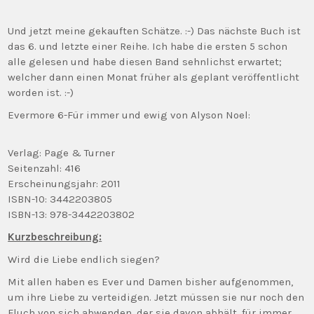
Und jetzt meine gekauften Schätze. :-) Das nächste Buch ist
das 6. und letzte einer Reihe. Ich habe die ersten 5 schon
alle gelesen und habe diesen Band sehnlichst erwartet;
welcher dann einen Monat früher als geplant veröffentlicht
worden ist. :-)
Evermore 6-Für immer und ewig von Alyson Noel:
Verlag: Page & Turner
Seitenzahl: 416
Erscheinungsjahr: 2011
ISBN-10: 3442203805
ISBN-13: 978-3442203802
Kurzbeschreibung:
Wird die Liebe endlich siegen?
Mit allen haben es Ever und Damen bisher aufgenommen,
um ihre Liebe zu verteidigen. Jetzt müssen sie nur noch den
Fluch von sich abwenden, der sie davon abhält, für immer