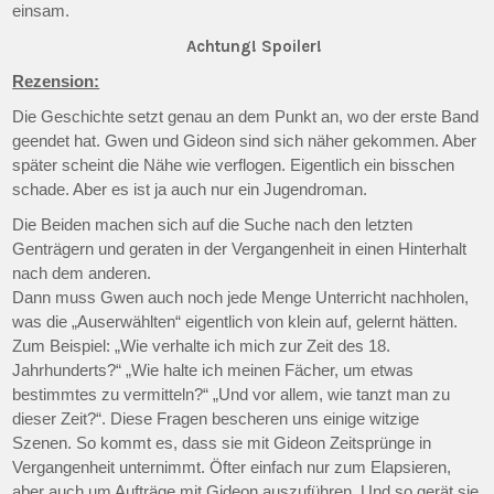
einsam.
Achtung! Spoiler!
Rezension:
Die Geschichte setzt genau an dem Punkt an, wo der erste Band
geendet hat. Gwen und Gideon sind sich näher gekommen. Aber
später scheint die Nähe wie verflogen. Eigentlich ein bisschen
schade. Aber es ist ja auch nur ein Jugendroman.
Die Beiden machen sich auf die Suche nach den letzten
Genträgern und geraten in der Vergangenheit in einen Hinterhalt
nach dem anderen.
Dann muss Gwen auch noch jede Menge Unterricht nachholen,
was die „Auserwählten“ eigentlich von klein auf, gelernt hätten.
Zum Beispiel: „Wie verhalte ich mich zur Zeit des 18.
Jahrhunderts?“ „Wie halte ich meinen Fächer, um etwas
bestimmtes zu vermitteln?“ „Und vor allem, wie tanzt man zu
dieser Zeit?“. Diese Fragen bescheren uns einige witzige
Szenen. So kommt es, dass sie mit Gideon Zeitsprünge in
Vergangenheit unternimmt. Öfter einfach nur zum Elapsieren,
aber auch um Aufträge mit Gideon auszuführen. Und so gerät sie