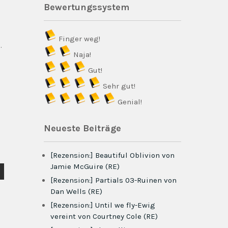
Bewertungssystem
Finger weg!
.
Naja!
Gut!
Sehr gut!
Genial!
Neueste Beiträge
[Rezension:] Beautiful Oblivion von
Jamie McGuire (RE)
[Rezension:] Partials 03-Ruinen von
Dan Wells (RE)
[Rezension:] Until we fly-Ewig
vereint von Courtney Cole (RE)