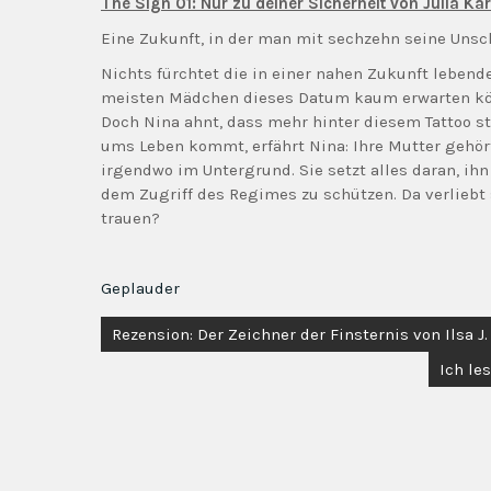
The Sign 01: Nur zu deiner Sicherheit von Julia Kar
Eine Zukunft, in der man mit sechzehn seine Unsch
Nichts fürchtet die in einer nahen Zukunft lebend
meisten Mädchen dieses Datum kaum erwarten kön
Doch Nina ahnt, dass mehr hinter diesem Tattoo st
ums Leben kommt, erfährt Nina: Ihre Mutter gehör
irgendwo im Untergrund. Sie setzt alles daran, ihn
dem Zugriff des Regimes zu schützen. Da verliebt 
trauen?
Geplauder
Beitragsnavigation
Rezension: Der Zeichner der Finsternis von Ilsa J.
Ich le