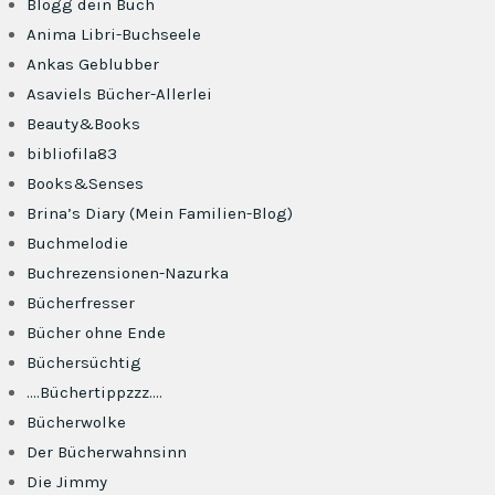
Blogg dein Buch
Anima Libri-Buchseele
Ankas Geblubber
Asaviels Bücher-Allerlei
Beauty&Books
bibliofila83
Books&Senses
Brina’s Diary (Mein Familien-Blog)
Buchmelodie
Buchrezensionen-Nazurka
Bücherfresser
Bücher ohne Ende
Büchersüchtig
….Büchertippzzz….
Bücherwolke
Der Bücherwahnsinn
Die Jimmy