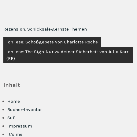
Rezension
,
Schicksale&ernste Themen
Beitragsnavigation
Ich lese: Schoßgebete von Charlotte Roche
Ich lese: The Sign-Nur zu deiner Sicherheit von Julia Karr
(RE)
Inhalt
Home
Bücher-Inventar
SuB
Impressum
It’s me