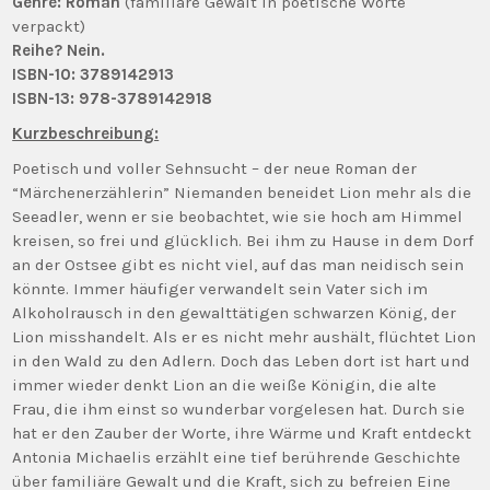
Genre: Roman
(familiäre Gewalt in poetische Worte
verpackt)
Reihe? Nein.
ISBN-10: 3789142913
ISBN-13:
978-3789142918
Kurzbeschreibung:
Poetisch und voller Sehnsucht – der neue Roman der
“Märchenerzählerin” Niemanden beneidet Lion mehr als die
Seeadler, wenn er sie beobachtet, wie sie hoch am Himmel
kreisen, so frei und glücklich. Bei ihm zu Hause in dem Dorf
an der Ostsee gibt es nicht viel, auf das man neidisch sein
könnte. Immer häufiger verwandelt sein Vater sich im
Alkoholrausch in den gewalttätigen schwarzen König, der
Lion misshandelt. Als er es nicht mehr aushält, flüchtet Lion
in den Wald zu den Adlern. Doch das Leben dort ist hart und
immer wieder denkt Lion an die weiße Königin, die alte
Frau, die ihm einst so wunderbar vorgelesen hat. Durch sie
hat er den Zauber der Worte, ihre Wärme und Kraft entdeckt
Antonia Michaelis erzählt eine tief berührende Geschichte
über familiäre Gewalt und die Kraft, sich zu befreien Eine