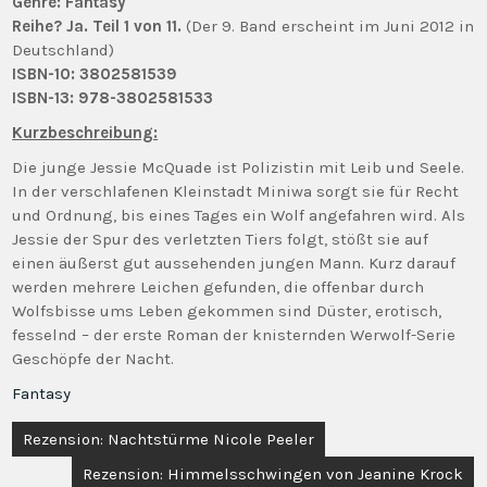
Genre:
Fantasy
Reihe?
Ja. Teil 1 von
11.
(Der 9. Band erscheint im Juni 2012 in
Deutschland)
ISBN-10: 3802581539
ISBN-13: 978-3802581533
Kurzbeschreibung:
Die junge Jessie McQuade ist Polizistin mit Leib und Seele.
In der verschlafenen Kleinstadt Miniwa sorgt sie für Recht
und Ordnung, bis eines Tages ein Wolf angefahren wird. Als
Jessie der Spur des verletzten Tiers folgt, stößt sie auf
einen äußerst gut aussehenden jungen Mann. Kurz darauf
werden mehrere Leichen gefunden, die offenbar durch
Wolfsbisse ums Leben gekommen sind Düster, erotisch,
fesselnd – der erste Roman der knisternden Werwolf-Serie
Geschöpfe der Nacht.
Fantasy
Beitragsnavigation
Rezension: Nachtstürme Nicole Peeler
Rezension: Himmelsschwingen von Jeanine Krock