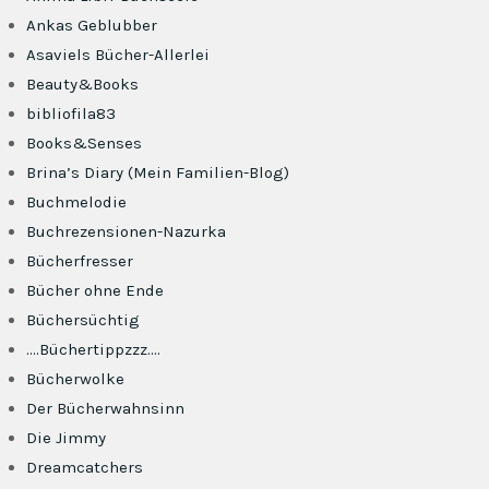
Ankas Geblubber
Asaviels Bücher-Allerlei
Beauty&Books
bibliofila83
Books&Senses
Brina’s Diary (Mein Familien-Blog)
Buchmelodie
Buchrezensionen-Nazurka
Bücherfresser
Bücher ohne Ende
Büchersüchtig
….Büchertippzzz….
Bücherwolke
Der Bücherwahnsinn
Die Jimmy
Dreamcatchers