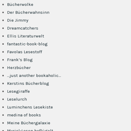
Bücherwolke
Der Bücherwahnsinn
Die Jimmy
Dreamcatchers
Ellis Literaturwelt
fantastic-book-blog
Favolas Lesestoff
Frank’s Blog
Herzbücher
…just another bookaholic…
Kerstins Bücherblog
Lesegiraffe
Leselurch
Luminchens Lesekiste
medina of books
Meine Büchergalaxie
Myriel-Lesen beflügelt