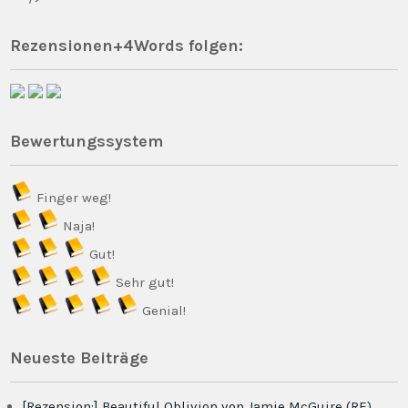
Rezensionen+4Words folgen:
Bewertungssystem
Finger weg!
Naja!
Gut!
Sehr gut!
Genial!
Neueste Beiträge
[Rezension:] Beautiful Oblivion von Jamie McGuire (RE)