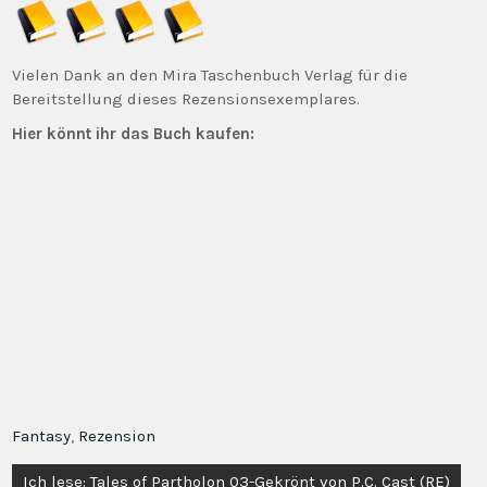
Vielen Dank an den Mira Taschenbuch Verlag für die
Bereitstellung dieses Rezensionsexemplares.
Hier könnt ihr das Buch kaufen:
Fantasy
,
Rezension
Beitragsnavigation
Ich lese: Tales of Partholon 03-Gekrönt von P.C. Cast (RE)