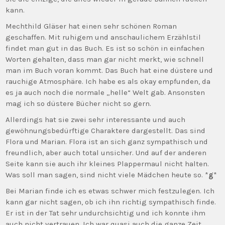
kann.
Mechthild Gläser hat einen sehr schönen Roman
geschaffen. Mit ruhigem und anschaulichem Erzählstil
findet man gut in das Buch. Es ist so schön in einfachen
Worten gehalten, dass man gar nicht merkt, wie schnell
man im Buch voran kommt. Das Buch hat eine düstere und
rauchige Atmosphäre. Ich habe es als okay empfunden, da
es ja auch noch die normale „helle“ Welt gab. Ansonsten
mag ich so düstere Bücher nicht so gern.
Allerdings hat sie zwei sehr interessante und auch
gewöhnungsbedürftige Charaktere dargestellt. Das sind
Flora und Marian. Flora ist an sich ganz sympathisch und
freundlich, aber auch total unsicher. Und auf der anderen
Seite kann sie auch ihr kleines Plappermaul nicht halten.
Was soll man sagen, sind nicht viele Mädchen heute so. *
g
*
Bei Marian finde ich es etwas schwer mich festzulegen. Ich
kann gar nicht sagen, ob ich ihn richtig sympathisch finde.
Er ist in der Tat sehr undurchsichtig und ich konnte ihm
auch nicht vertrauen. Ich war quasi auch die ganze Zeit