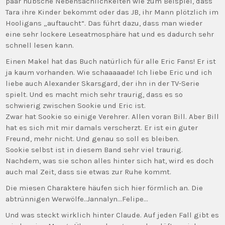
paar hübsche Nebensächlichkeiten wie zum Beispiel, dass
Tara ihre Kinder bekommt oder das JB, ihr Mann plötzlich im
Hooligans „auftaucht“. Das führt dazu, dass man wieder
eine sehr lockere Leseatmosphäre hat und es dadurch sehr
schnell lesen kann.
Einen Makel hat das Buch natürlich für alle Eric Fans! Er ist
ja kaum vorhanden. Wie schaaaaade! Ich liebe Eric und ich
liebe auch Alexander Skarsgard, der ihn in der TV-Serie
spielt. Und es macht mich sehr traurig, dass es so
schwierig zwischen Sookie und Eric ist.
Zwar hat Sookie so einige Verehrer. Allen voran Bill. Aber Bill
hat es sich mit mir damals verscherzt. Er ist ein guter
Freund, mehr nicht. Und genau so soll es bleiben.
Sookie selbst ist in diesem Band sehr viel traurig.
Nachdem, was sie schon alles hinter sich hat, wird es doch
auch mal Zeit, dass sie etwas zur Ruhe kommt.
Die miesen Charaktere häufen sich hier förmlich an. Die
abtrünnigen Werwölfe..Jannalyn…Felipe…
Und was steckt wirklich hinter Claude. Auf jeden Fall gibt es