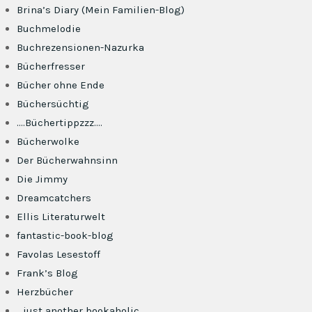
Brina’s Diary (Mein Familien-Blog)
Buchmelodie
Buchrezensionen-Nazurka
Bücherfresser
Bücher ohne Ende
Büchersüchtig
….Büchertippzzz….
Bücherwolke
Der Bücherwahnsinn
Die Jimmy
Dreamcatchers
Ellis Literaturwelt
fantastic-book-blog
Favolas Lesestoff
Frank’s Blog
Herzbücher
…just another bookaholic…