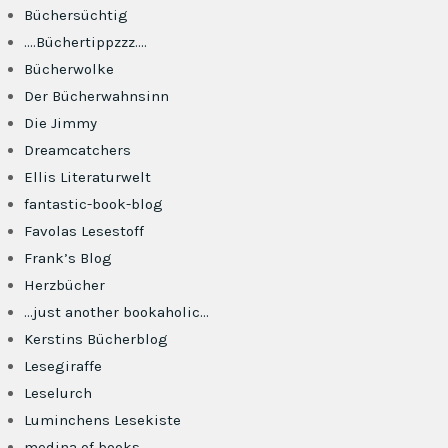
Büchersüchtig
….Büchertippzzz….
Bücherwolke
Der Bücherwahnsinn
Die Jimmy
Dreamcatchers
Ellis Literaturwelt
fantastic-book-blog
Favolas Lesestoff
Frank’s Blog
Herzbücher
…just another bookaholic…
Kerstins Bücherblog
Lesegiraffe
Leselurch
Luminchens Lesekiste
medina of books