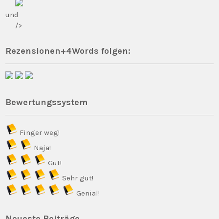
und
/>
Rezensionen+4Words folgen:
Bewertungssystem
Finger weg!
Naja!
Gut!
Sehr gut!
Genial!
Neueste Beiträge