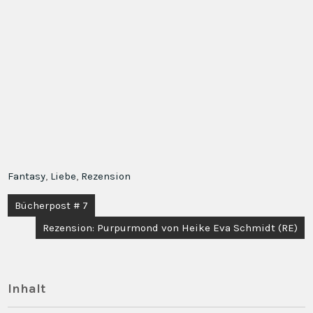
Fantasy
,
Liebe
,
Rezension
Beitragsnavigation
Bücherpost # 7
Rezension: Purpurmond von Heike Eva Schmidt (RE)
Inhalt