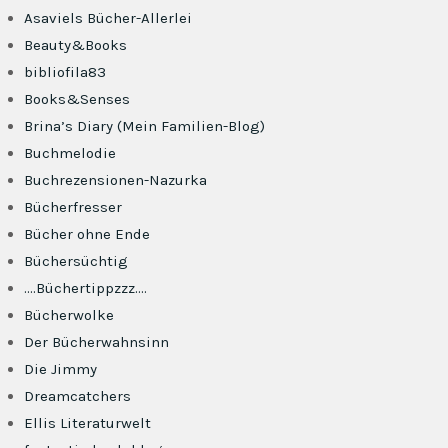
Asaviels Bücher-Allerlei
Beauty&Books
bibliofila83
Books&Senses
Brina’s Diary (Mein Familien-Blog)
Buchmelodie
Buchrezensionen-Nazurka
Bücherfresser
Bücher ohne Ende
Büchersüchtig
….Büchertippzzz….
Bücherwolke
Der Bücherwahnsinn
Die Jimmy
Dreamcatchers
Ellis Literaturwelt