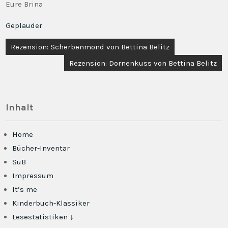
Eure Brina
Geplauder
Beitragsnavigation
Rezension: Scherbenmond von Bettina Belitz
Rezension: Dornenkuss von Bettina Belitz
Inhalt
Home
Bücher-Inventar
SuB
Impressum
It’s me
Kinderbuch-Klassiker
Lesestatistiken ↓