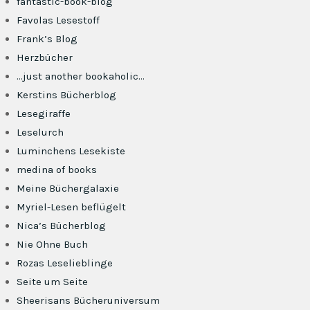
fantastic-book-blog
Favolas Lesestoff
Frank’s Blog
Herzbücher
…just another bookaholic…
Kerstins Bücherblog
Lesegiraffe
Leselurch
Luminchens Lesekiste
medina of books
Meine Büchergalaxie
Myriel-Lesen beflügelt
Nica’s Bücherblog
Nie Ohne Buch
Rozas Leselieblinge
Seite um Seite
Sheerisans Bücheruniversum