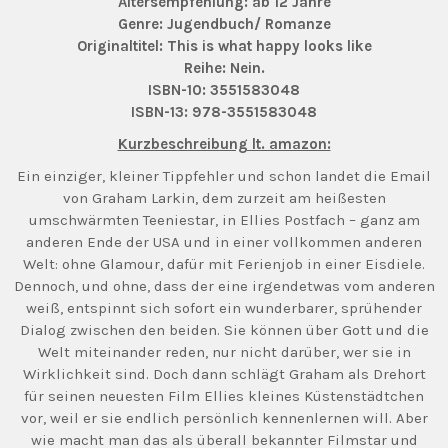
Altersempfehlung: ab 12 Jahre
Genre: Jugendbuch/ Romanze
Originaltitel: This is what happy looks like
Reihe: Nein.
ISBN-10: 3551583048
ISBN-13: 978-3551583048
Kurzbeschreibung lt. amazon:
Ein einziger, kleiner Tippfehler und schon landet die Email
von Graham Larkin, dem zurzeit am heißesten
umschwärmten Teeniestar, in Ellies Postfach – ganz am
anderen Ende der USA und in einer vollkommen anderen
Welt: ohne Glamour, dafür mit Ferienjob in einer Eisdiele.
Dennoch, und ohne, dass der eine irgendetwas vom anderen
weiß, entspinnt sich sofort ein wunderbarer, sprühender
Dialog zwischen den beiden. Sie können über Gott und die
Welt miteinander reden, nur nicht darüber, wer sie in
Wirklichkeit sind. Doch dann schlägt Graham als Drehort
für seinen neuesten Film Ellies kleines Küstenstädtchen
vor, weil er sie endlich persönlich kennenlernen will. Aber
wie macht man das als überall bekannter Filmstar und