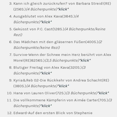
Kann ich gleich zurückrufen? von Barbara Streidl(RE)
(256S.)
(4 Bücherpunkte)
*klick*
Ausgeblutet von Alex Kava(384S.)
(4
Bücherpunkte)
*klick*
Geküsst von P.C. Cast(128S.)
(4 Bücherpunkte/keine
Rezi)
Das Mädchen mit den gläsernen Füßen(400S.)
(2
Bücherpunkte/keine Rezi)
Survive-Wenn der Schnee mein Herz berührt von Alex
Morel(RE)8256S.)
(3,5 Bücherpunkte)
*klick*
Blutiger Freitag von Alex Kava(320S.)
(3
Bücherpunkte)
*klick*
Kyria&Reb 02-Die Rückkehr von Andrea Schacht(RE)
(380S.)
(4 Bücherpunkte)
*klick*
Hana von Lauren Oliver(72S.)
(3 Bücherpunkte)
*klick*
Die vollkommene Kämpferin von Aimée Carter(70S.)
(3
Bücherpunkte)
*klick*
Edward-Auf den ersten Blick von Stephenie