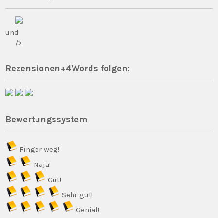
und
/>
Rezensionen+4Words folgen:
Bewertungssystem
Finger weg!
Naja!
Gut!
Sehr gut!
Genial!