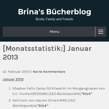
Brina's Bücherblog
Books, Family and Friends
Menu
[Monatsstatistik:] Januar
2013
12. Februar 2013
|
Keine Kommentare
Januar 2013
Shadow Falls Camp 02-Erwacht im Morgengrauen von
C.C. Hunter(RE)(528S.)
(4,5 Bücherpunkte)
*klick*
Delirium von Lauren Oliver(416S.)
(4,5
Bücherpunkte)
*klick*