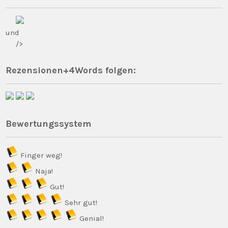
und
/>
Rezensionen+4Words folgen:
Bewertungssystem
Finger weg!
Naja!
Gut!
Sehr gut!
Genial!