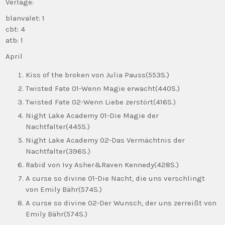
Verlage:
blanvalet: 1
cbt: 4
atb: 1
April
Kiss of the broken von Julia Pauss(553S.)
Twisted Fate 01-Wenn Magie erwacht(440S.)
Twisted Fate 02-Wenn Liebe zerstört(416S.)
Night Lake Academy 01-Die Magie der
Nachtfalter(445S.)
Night Lake Academy 02-Das Vermächtnis der
Nachtfalter(396S.)
Rabid von Ivy Asher&Raven Kennedy(428S.)
A curse so divine 01-Die Nacht, die uns verschlingt
von Emily Bähr(574S.)
A curse so divine 02-Der Wunsch, der uns zerreißt von
Emily Bähr(574S.)