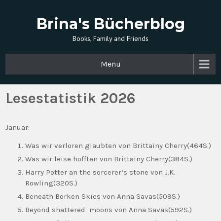
Brina's Bücherblog
Books, Family and Friends
Menu
Lesestatistik 2026
Januar:
Was wir verloren glaubten von Brittainy Cherry(464S.)
Was wir leise hofften von Brittainy Cherry(384S.)
Harry Potter an the sorcerer‘s stone von J.K.
Rowling(320S.)
Beneath Borken Skies von Anna Savas(509S.)
Beyond shattered moons von Anna Savas(592S.)