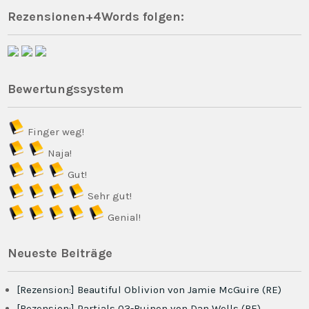
Rezensionen+4Words folgen:
Bewertungssystem
Finger weg!
Naja!
Gut!
Sehr gut!
Genial!
Neueste Beiträge
[Rezension:] Beautiful Oblivion von Jamie McGuire (RE)
[Rezension:] Partials 03-Ruinen von Dan Wells (RE)