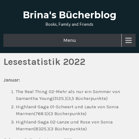
Brina's Bücherblog
Books, Family and Friends
Menu
Lesestatistik 2022
Januar:
The Real Thing 02-Mehr als nur ein Sommer von
Samantha Young(512S.)(3,5 Bücherpunkte)
Highland-Saga 01-Schwert und Laute von Sonia
Marmen(768.S)(3 Bücherpunkte)
Highland-Saga 02-Lanze und Rose von Sonia
Marmen(832S.)(3 Bücherpunkte)