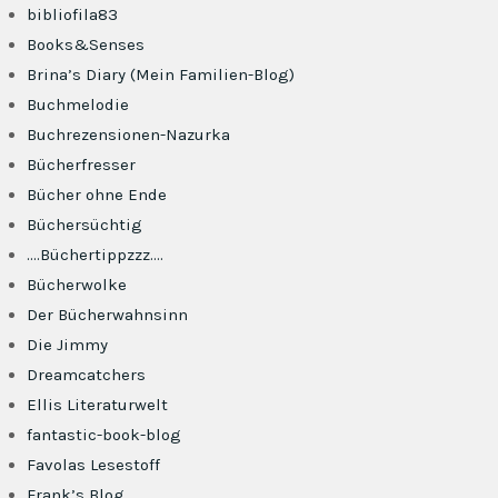
bibliofila83
Books&Senses
Brina’s Diary (Mein Familien-Blog)
Buchmelodie
Buchrezensionen-Nazurka
Bücherfresser
Bücher ohne Ende
Büchersüchtig
….Büchertippzzz….
Bücherwolke
Der Bücherwahnsinn
Die Jimmy
Dreamcatchers
Ellis Literaturwelt
fantastic-book-blog
Favolas Lesestoff
Frank’s Blog