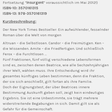
Fortsetzung “
Insurgent
” voraussichtlich im Mai 2012!)
ISBN-10: 3570161315
ISBN-13:
978-3570161319
Kurzbeschreibung:
Der New York Times Bestseller: Ein aufwühlender, fesselnder
Roman über die Welt von morgen
Altruan – die Selbstlosen. Candor – die Freimütigen. Ken –
die Wissenden. Amite – die Friedfertigen. Und schließlich
Ferox – die Furchtlosen …
Fünf Fraktionen, fünf völlig verschiedene Lebensformen
sind es, zwischen denen Beatrice, wie alle Sechzehnjährigen
ihrer Welt, wählen muss. Ihre Entscheidung wird ihr
gesamtes künftiges Leben bestimmen, denn die Fraktion,
der sie sich anschließt, gilt fortan als ihre Familie.
Doch der Eignungstest, der über Beatrices innere
Bestimmung Auskunft geben soll, zeigt kein eindeutiges
Ergebnis. Sie ist eine Unbestimmte, sie trägt mehrere
widerstreitende Begabungen in sich. Damit gilt sie als
Gefahr für die Gemeinschaft.