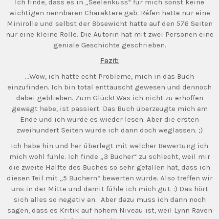
Ich finde, dass es in „Seelenkuss“ für mich sonst keine
wichtigen nennbaren Charaktere gab. Réfen hatte nur eine
Minirolle und selbst der Bösewicht hatte auf den 576 Seiten
nur eine kleine Rolle. Die Autorin hat mit zwei Personen eine
geniale Geschichte geschrieben.
Fazit:
…Wow, ich hatte echt Probleme, mich in das Buch
einzufinden. Ich bin total enttäuscht gewesen und dennoch
dabei geblieben. Zum Glück! Was ich nicht zu erhoffen
gewagt habe, ist passiert. Das Buch überzeugte mich am
Ende und ich würde es wieder lesen. Aber die ersten
zweihundert Seiten würde ich dann doch weglassen. ;)
Ich habe hin und her überlegt mit welcher Bewertung ich
mich wohl fühle. Ich finde „3 Bücher“ zu schlecht, weil mir
die zweite Hälfte des Buches so sehr gefallen hat, dass ich
diesen Teil mit „5 Büchern“ bewerten würde. Also treffen wir
uns in der Mitte und damit fühle ich mich gut. :) Das hört
sich alles so negativ an. Aber dazu muss ich dann noch
sagen, dass es Kritik auf hohem Niveau ist, weil Lynn Raven