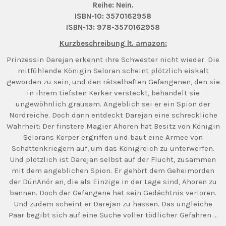
Reihe: Nein.
ISBN-10: 3570162958
ISBN-13: 978-3570162958
Kurzbeschreibung lt. amazon:
Prinzessin Darejan erkennt ihre Schwester nicht wieder. Die
mitfühlende Königin Seloran scheint plötzlich eiskalt
geworden zu sein, und den rätselhaften Gefangenen, den sie
in ihrem tiefsten Kerker versteckt, behandelt sie
ungewöhnlich grausam. Angeblich sei er ein Spion der
Nordreiche. Doch dann entdeckt Darejan eine schreckliche
Wahrheit: Der finstere Magier Ahoren hat Besitz von Königin
Selorans Körper ergriffen und baut eine Armee von
Schattenkriegern auf, um das Königreich zu unterwerfen.
Und plötzlich ist Darejan selbst auf der Flucht, zusammen
mit dem angeblichen Spion. Er gehört dem Geheimorden
der DúnAnór an, die als Einzige in der Lage sind, Ahoren zu
bannen. Doch der Gefangene hat sein Gedächtnis verloren.
Und zudem scheint er Darejan zu hassen. Das ungleiche
Paar begibt sich auf eine Suche voller tödlicher Gefahren …