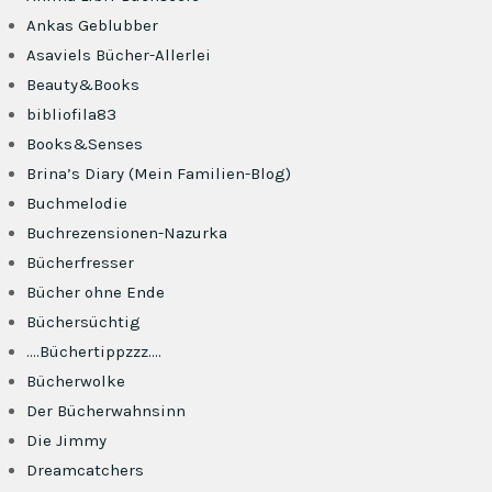
Ankas Geblubber
Asaviels Bücher-Allerlei
Beauty&Books
bibliofila83
Books&Senses
Brina’s Diary (Mein Familien-Blog)
Buchmelodie
Buchrezensionen-Nazurka
Bücherfresser
Bücher ohne Ende
Büchersüchtig
….Büchertippzzz….
Bücherwolke
Der Bücherwahnsinn
Die Jimmy
Dreamcatchers