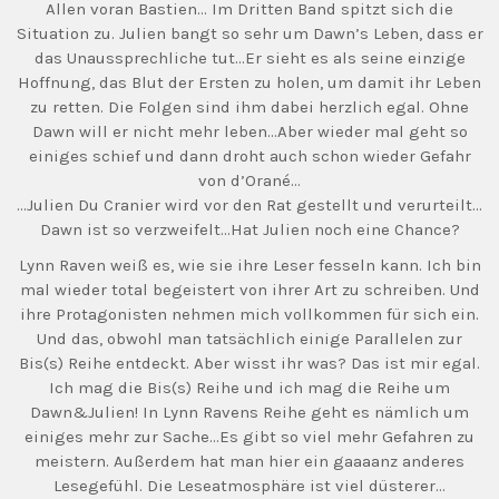
Allen voran Bastien… Im Dritten Band spitzt sich die
Situation zu. Julien bangt so sehr um Dawn’s Leben, dass er
das Unaussprechliche tut…Er sieht es als seine einzige
Hoffnung, das Blut der Ersten zu holen, um damit ihr Leben
zu retten. Die Folgen sind ihm dabei herzlich egal. Ohne
Dawn will er nicht mehr leben…Aber wieder mal geht so
einiges schief und dann droht auch schon wieder Gefahr
von d’Orané…
…Julien Du Cranier wird vor den Rat gestellt und verurteilt…
Dawn ist so verzweifelt…Hat Julien noch eine Chance?
Lynn Raven weiß es, wie sie ihre Leser fesseln kann. Ich bin
mal wieder total begeistert von ihrer Art zu schreiben. Und
ihre Protagonisten nehmen mich vollkommen für sich ein.
Und das, obwohl man tatsächlich einige Parallelen zur
Bis(s) Reihe entdeckt. Aber wisst ihr was? Das ist mir egal.
Ich mag die Bis(s) Reihe und ich mag die Reihe um
Dawn&Julien! In Lynn Ravens Reihe geht es nämlich um
einiges mehr zur Sache…Es gibt so viel mehr Gefahren zu
meistern. Außerdem hat man hier ein gaaaanz anderes
Lesegefühl. Die Leseatmosphäre ist viel düsterer…