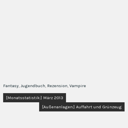
Fantasy
,
Jugendbuch
,
Rezension
,
Vampire
Beitragsnavigation
[Monatsstatistik:] März 2013
[Außenanlagen:] Auffahrt und Grünzeug