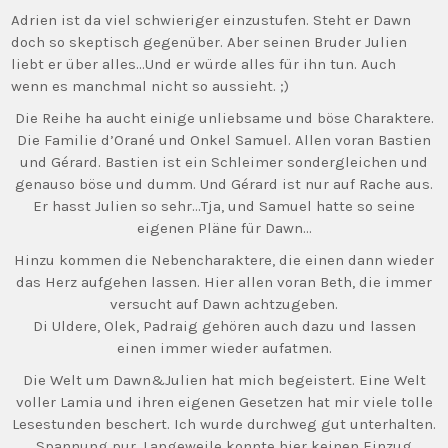
Adrien ist da viel schwieriger einzustufen. Steht er Dawn
doch so skeptisch gegenüber. Aber seinen Bruder Julien
liebt er über alles…Und er würde alles für ihn tun. Auch
wenn es manchmal nicht so aussieht. ;)
Die Reihe ha aucht einige unliebsame und böse Charaktere.
Die Familie d’Orané und Onkel Samuel. Allen voran Bastien
und Gérard. Bastien ist ein Schleimer sondergleichen und
genauso böse und dumm. Und Gérard ist nur auf Rache aus.
Er hasst Julien so sehr…Tja, und Samuel hatte so seine
eigenen Pläne für Dawn…
Hinzu kommen die Nebencharaktere, die einen dann wieder
das Herz aufgehen lassen. Hier allen voran Beth, die immer
versucht auf Dawn achtzugeben.
Di Uldere, Olek, Padraig gehören auch dazu und lassen
einen immer wieder aufatmen.
Die Welt um Dawn&Julien hat mich begeistert. Eine Welt
voller Lamia und ihren eigenen Gesetzen hat mir viele tolle
Lesestunden beschert. Ich wurde durchweg gut unterhalten.
Spannung pur. Langeweile konnte hier keinen Einzug