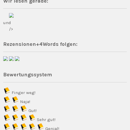
Wir lesen gerade:
und
/>
Rezensionen+4Words folgen:
Bewertungssystem
Finger weg!
Naja!
Gut!
Sehr gut!
Genial!