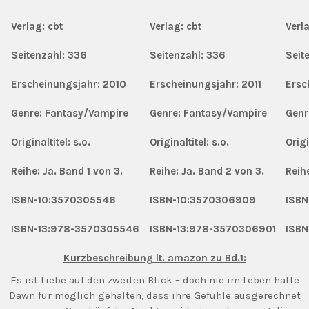
Verlag: cbt
Verlag: cbt
Verl
Seitenzahl: 336
Seitenzahl: 336
Seit
Erscheinungsjahr: 2010
Erscheinungsjahr: 2011
Ersc
Genre: Fantasy/Vampire
Genre: Fantasy/Vampire
Genr
Originaltitel: s.o.
Originaltitel: s.o.
Origi
Reihe: Ja. Band 1 von 3.
Reihe: Ja. Band 2 von 3.
Reih
ISBN-10:3570305546
ISBN-10:3570306909
ISBN
ISBN-13:978-3570305546
ISBN-13:978-3570306901
ISB
Kurzbeschreibung lt. amazon zu Bd.1:
Es ist Liebe auf den zweiten Blick – doch nie im Leben hätte
Dawn für möglich gehalten, dass ihre Gefühle ausgerechnet