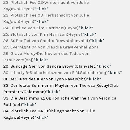
22. Plötzlich Fee 02-Winternacht von Julie
Kagawa(Heyne)
*klick*
23. Plötzlich Fee 03-Herbstnacht von Julie
Kagawa(Heyne)
*klick*
24. Blutlied von Kim Harrison(Heyne)
*klick*
25. Blutnacht von Kim Harrison(Heyne)
*klick*
26. Süßer Tod von Sandra Brown(blanvalet)
*klick*
27. Evernight 04 von Claudia Gray(Penhaligon)
28. Grave Mercy-Die Novizin des Todes von
R.LaFevers(cbj)
*klick*
29. Sündige Gier von Sandra Brown(blanvalet)
*klick*
30. Liberty 9-Sicherheitszone von R.M.Schröder(cbj)
*klick*
31. Der Kuss des Kjer von Lynn Raven(cbt)
*klick*
32. Der letzte Sommer in Mayfair von Theresa Révay(Club
Premiere/Goldmann)
*klick*
33. Die Bestimmung 02-Tödliche Wahrheit von Veronica
Roth(cbt)
*klick*
34. Plötzlich Fee 04-Frühlingsnacht von Julie
Kagawa(Heyne)
*klick*