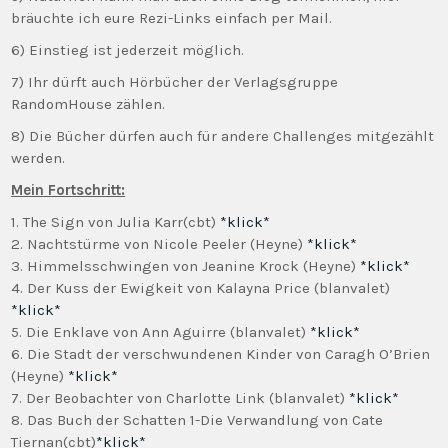
bräuchte ich eure Rezi-Links einfach per Mail.
6) Einstieg ist jederzeit möglich.
7) Ihr dürft auch Hörbücher der Verlagsgruppe
RandomHouse zählen.
8) Die Bücher dürfen auch für andere Challenges mitgezählt
werden.
Mein Fortschritt:
1. The Sign von Julia Karr(cbt)
*klick*
2. Nachtstürme von Nicole Peeler (Heyne)
*klick*
3. Himmelsschwingen von Jeanine Krock (Heyne)
*klick*
4. Der Kuss der Ewigkeit von Kalayna Price (blanvalet)
*klick*
5. Die Enklave von Ann Aguirre (blanvalet)
*klick*
6. Die Stadt der verschwundenen Kinder von Caragh O’Brien
(Heyne)
*klick*
7. Der Beobachter von Charlotte Link (blanvalet)
*klick*
8. Das Buch der Schatten 1-Die Verwandlung von Cate
Tiernan(cbt)
*klick*