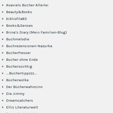
Asaviels Bücher-Allerlei
Beauty&Books
bibliofila83
Books&Senses
Brina’s Diary (Mein Familien-Blog)
Buchmelodie
Buchrezensionen-Nazurka
Bücherfresser
Bücher ohne Ende
Büchersüchtig
….Büchertippzzz….
Bücherwolke
Der Bücherwahnsinn
Die Jimmy
Dreamcatchers
Ellis Literaturwelt