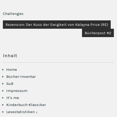
Challenges
Beitragsnavigation
Rezension: Der Kuss der Ewigkeit von Kalayna Price (RE)
Bücherpost #2
Inhalt
Home
Bücher-Inventar
SuB
Impressum
It’s me
Kinderbuch-Klassiker
Lesestatistiken ↓