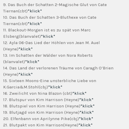
9. Das Buch der Schatten 2-Magische Glut von Cate
Tiernan(cbt)
*klick*
10. Das Buch der Schatten 3-Bluthexe von Cate
Tiernan(cbt)
*klick*
11. Blackout-Morgen ist es zu spät von Marc
Elsberg(blanvalet)
*klick*
12. Ayla 06-Das Lied der Höhlen von Jean M. Auel
(Heyne)
*klick*
13. Im Schatten der Wälder von Nora Roberts
(blanvalet)
*klick*
14. Das Land der verlorenen Träume von Caragh O’Brien
(Heyne)
*klick*
15. Sixteen Moons-Eine unsterbliche Liebe von
K.Garcia&M.Stohl(cbj)
*klick*
16. Zweilicht von Nina Blazon (cbt)
*klick*
17. Blutspur von Kim Harrison (Heyne)
*klick*
18. Blutspiel von Kim Harrison (Heyne)
*klick*
19. Blutjagd von Kim Harrison (Heyne)
*klick*
20. Elfenbann von Aprilynne Pike(cbj)
*klick*
21. Blutpakt von Kim Harrison(Heyne)
*klick*